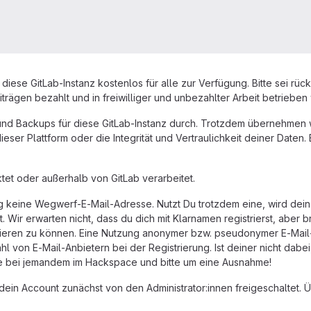
t diese GitLab-Instanz kostenlos für alle zur Verfügung. Bitte sei rü
iträgen bezahlt und in freiwilliger und unbezahlter Arbeit betrieben 
nd Backups für diese GitLab-Instanz durch. Trotzdem übernehmen 
ieser Plattform oder die Integrität und Vertraulichkeit deiner Daten.
et oder außerhalb von GitLab verarbeitet.
ng keine Wegwerf-E-Mail-Adresse. Nutzt Du trotzdem eine, wird dein
. Wir erwarten nicht, dass du dich mit Klarnamen registrierst, aber
ieren zu können. Eine Nutzung anonymer bzw. pseudonymer E-Mail-Di
 von E-Mail-Anbietern bei der Registrierung. Ist deiner nicht dabei,
ne bei jemandem im Hackspace und bitte um eine Ausnahme!
dein Account zunächst von den Administrator:innen freigeschaltet. Ü